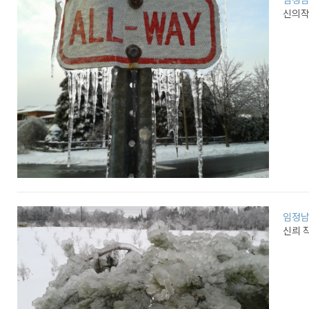
신의작품
임정
신릐 