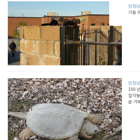
임정
기둥 
임정
100
찰각놓
운 거