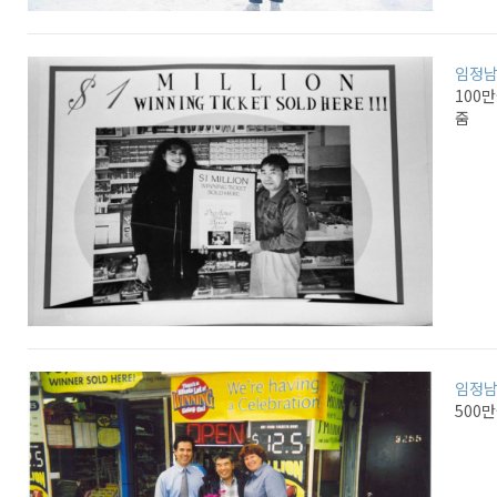
임정
100
줌
임정
500만