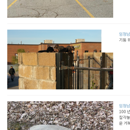
임정
기둥 
임정
100
찰각놓
운 거