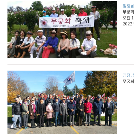
임정
무궁화 
오전 
2022
임정
무궁화