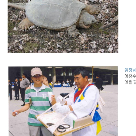
임정
엿장수
엿을 