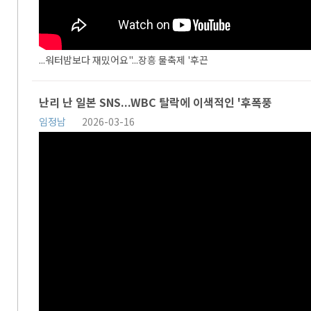
...워터밤보다 재밌어요"...장흥 물축제 '후끈
난리 난 일본 SNS...WBC 탈락에 이색적인 '후폭풍
임정남
2026-03-16