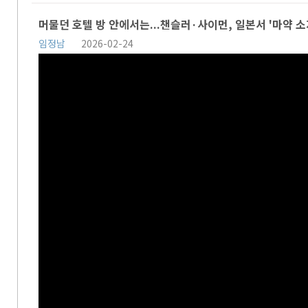
머물던 호텔 방 안에서는...챈슬러·사이먼, 일본서 '마약 소
임정남
2026-02-24