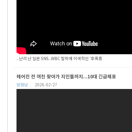
...난리 난 일본 SNS...WBC 탈락에 이색적인 '후폭풍
헤어진 전 여친 찾아가 지인들까지...10대 긴급체포
임정남
2026-02-27