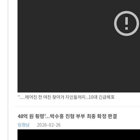
''......헤어진 전 여친 찾아가 지인들까지...10대 긴급체포
48억 원 횡령'...박수홍 친형 부부 최종 확정 판결
임정남
2026-02-26