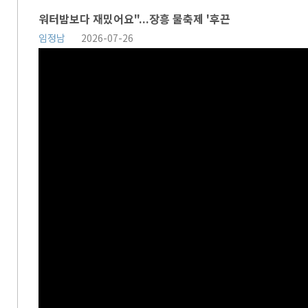
워터밤보다 재밌어요"...장흥 물축제 '후끈
임정남
2026-07-26