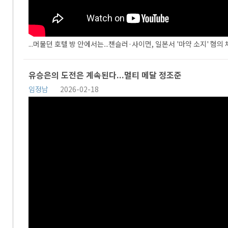
...머물던 호텔 방 안에서는...챈슬러·사이먼, 일본서 '마약 소지' 혐의
유승은의 도전은 계속된다...멀티 메달 정조준
임정남
2026-02-18