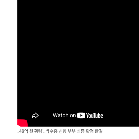
..48억 원 횡령'...박수홍 친형 부부 최종 확정 판결