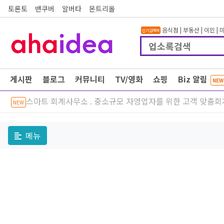
토론토
밴쿠버
알버타
몬트리올
음식점
|
부동산
|
이민
|
인기검색어
게시판
블로그
커뮤니티
TV/영화
쇼핑
Biz 알림
NEW
스마트 회계사무소 . 중소규모 자영업자를 위한 고객 맞춤회
NEW
메뉴